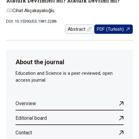
Atatürk Devrimleri mi? Atatürk Devrimi mi?
Cihat Akçakayalıoğlu
DOI: 10.15390/ES.1981.2288
Abstract
PDF (Turkish)
About the journal
Education and Science is a peer-reviewed, open
access journal.
Overview
Editorial board
Contact