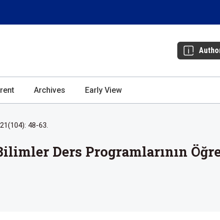
Autho
rent
Archives
Early View
21(104): 48-63.
Bilimler Ders Programlarının Öğre