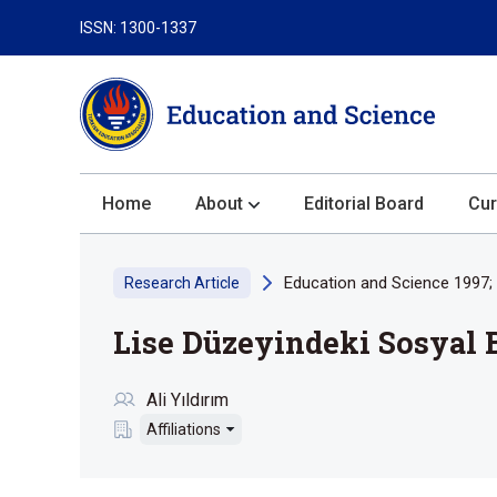
ISSN: 1300-1337
Home
About
Editorial Board
Cur
About the Journal
Education and Science 1997; 
Research Article
Author Guidelines
Lise Düzeyindeki Sosyal 
Review Process
Publication Ethics
Ali Yıldırım
Submission
Affiliations
Privacy Statement