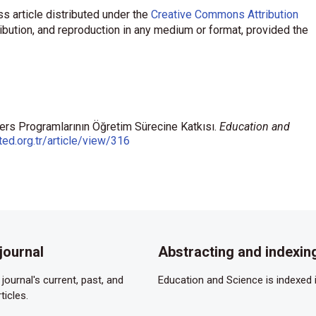
s article distributed under the
Creative Commons Attribution
ribution, and reproduction in any medium or format, provided the
Ders Programlarının Öğretim Sürecine Katkısı.
Education and
ted.org.tr/article/view/316
journal
Abstracting and indexin
journal's current, past, and
Education and Science is indexed i
ticles.