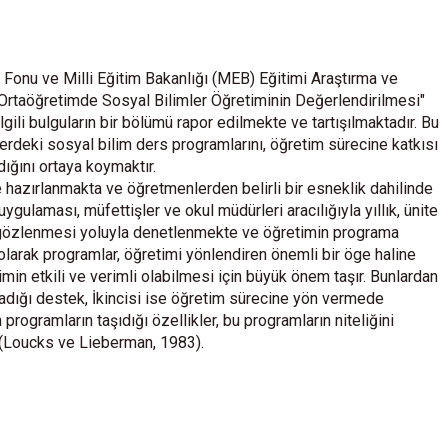
 Fonu ve Milli Eğitim Bakanlığı (MEB) Eğitimi Araştırma ve
"Ortaöğretimde Sosyal Bilimler Öğretiminin Değerlendirilmesi"
lgili bulguların bir bölümü rapor edilmekte ve tartışılmaktadır. Bu
rdeki sosyal bilim ders programlarını, öğretim sürecine katkısı
ığını ortaya koymaktır.
azırlanmakta ve öğretmenlerden belirli bir esneklik dahilinde
ulaması, müfettişler ve okul müdürleri aracılığıyla yıllık, ünite
in gözlenmesi yoluyla denetlenmekte ve öğretimin programa
larak programlar, öğretimi yönlendiren önemli bir öge haline
min etkili ve verimli olabilmesi için büyük önem taşır. Bunlardan
adığı destek, İkincisi ise öğretim sürecine yön vermede
programların taşıdığı özellikler, bu programların niteliğini
 (Loucks ve Lieberman, 1983).